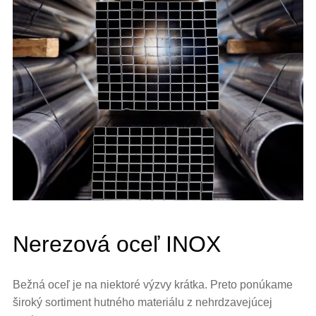
Nerezová oceľ INOX
Bežná oceľ je na niektoré výzvy krátka. Preto ponúkame
široký sortiment hutného materiálu z nehrdzavejúcej