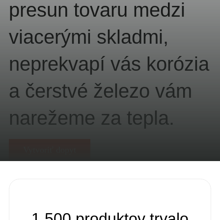
presun tovaru medzi
viacerými skladmi,
neprekvapí vás korózia
a čerstvé železo vám
narežeme za tepla.
Vytvoriť dopyt
1 500 produktov trvalo